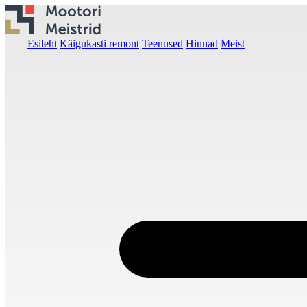
Esileht
Käigukasti remont
Teenused
Hinnad
Meist