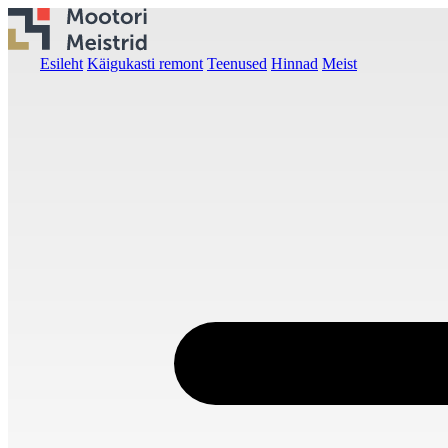
Esileht
Käigukasti remont
Teenused
Hinnad
Meist